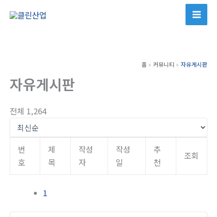
콘
텐
츠
로
건
홈
커뮤니티
자유게시판
너
자유게시판
뛰
기
전체 1,264
번
제
작성
작성
추
조회
호
목
자
일
천
1