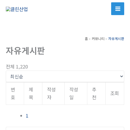
콘
텐
츠
로
건
홈
커뮤니티
자유게시판
너
자유게시판
뛰
기
전체 1,220
번
제
작성
작성
추
조회
호
목
자
일
천
1