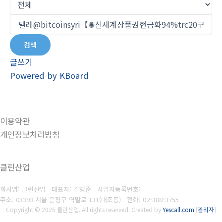
검색
글쓰기
Powered by KBoard
이용약관
개인정보처리방침
클린산업
회사명: 클린산업 대표자: 김형준
사업자등록번호:
주소: 03393 서울 은평구 역말로 131(대조동)
전화:
02-388-3755
Copyright © 2025 클린산업. All rights reserved.
Created by
Yescall.com
[
관리자
]