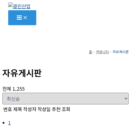
콘
텐
츠
로
건
너
홈
커뮤니티
자유게시판
뛰
기
자유게시판
전체 1,255
번호
제목
작성자
작성일
추천
조회
1