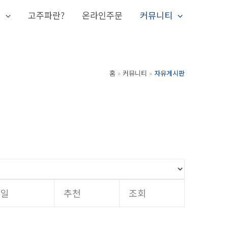
개
고주파란?
온라인주문
커뮤니티
홈
커뮤니티
자유게시판
성일
추천
조회