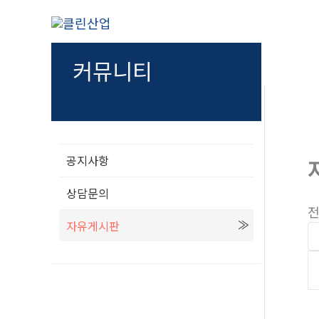
콘
텐
츠
커뮤니티
로
건
너
뛰
기
공지사항
상담문의
전
자유게시판