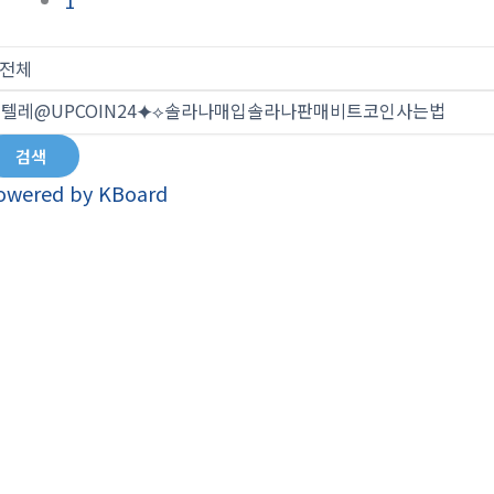
1
검색
owered by KBoard