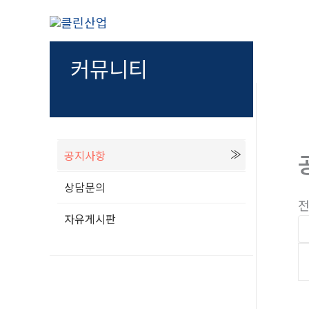
콘
텐
츠
커뮤니티
로
건
너
뛰
기
공지사항
상담문의
전
자유게시판