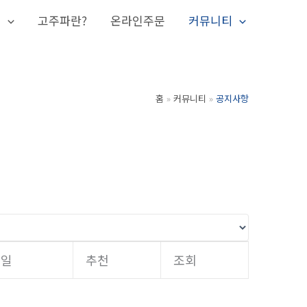
개
고주파란?
온라인주문
커뮤니티
홈
커뮤니티
공지사항
성일
추천
조회