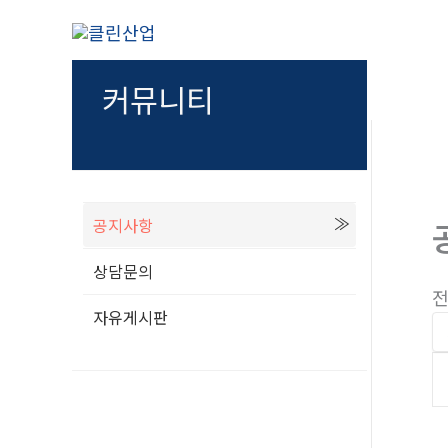
콘
텐
츠
커뮤니티
로
건
너
뛰
기
공지사항
상담문의
전
자유게시판