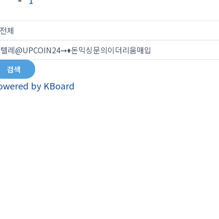
1
검색
owered by KBoard