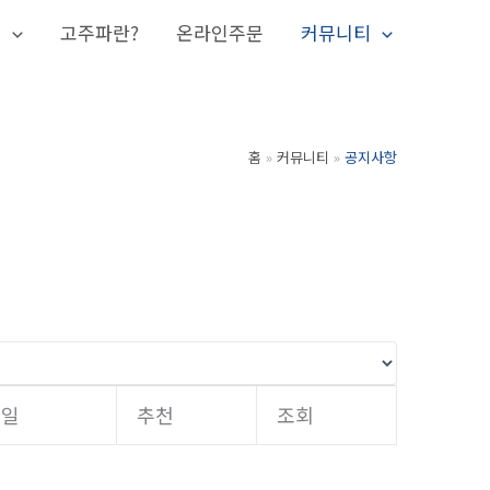
개
고주파란?
온라인주문
커뮤니티
홈
커뮤니티
공지사항
성일
추천
조회