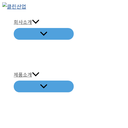
콘
텐
회사소개
츠
로
건
너
뛰
기
제품소개