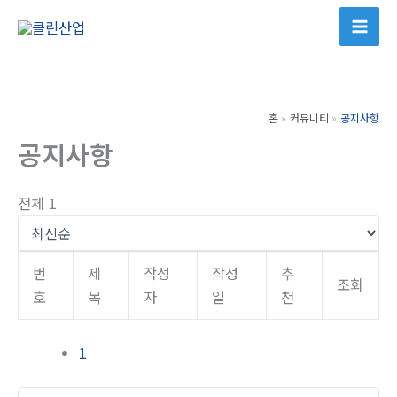
콘
텐
츠
로
건
홈
커뮤니티
공지사항
너
공지사항
뛰
기
전체 1
번
제
작성
작성
추
조회
호
목
자
일
천
1