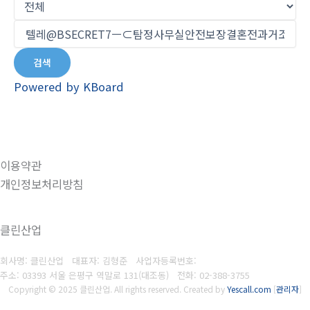
검색
Powered by KBoard
이용약관
개인정보처리방침
클린산업
회사명: 클린산업 대표자: 김형준
사업자등록번호:
주소: 03393 서울 은평구 역말로 131(대조동)
전화:
02-388-3755
Copyright © 2025 클린산업. All rights reserved.
Created by
Yescall.com
[
관리자
]