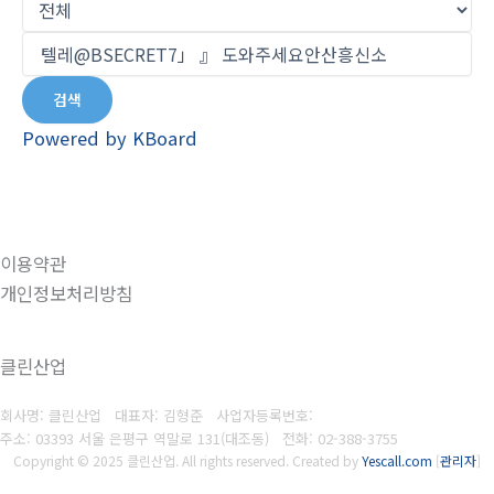
검색
Powered by KBoard
이용약관
개인정보처리방침
클린산업
회사명: 클린산업 대표자: 김형준
사업자등록번호:
주소: 03393 서울 은평구 역말로 131(대조동)
전화:
02-388-3755
Copyright © 2025 클린산업. All rights reserved.
Created by
Yescall.com
[
관리자
]