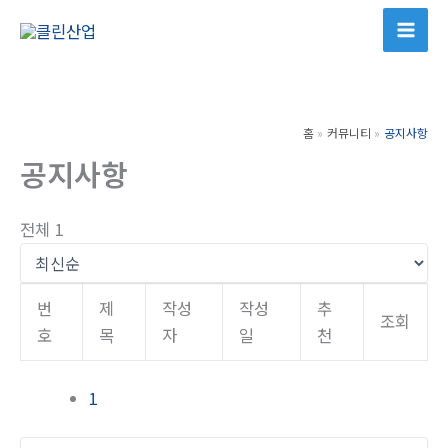
콘
텐
츠
로
건
홈
커뮤니티
공지사항
너
공지사항
뛰
기
전체 1
번
제
작성
작성
추
조회
호
목
자
일
천
1